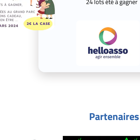
24 lots été à gagner sur cette Tombol
M
Partenaires de la To