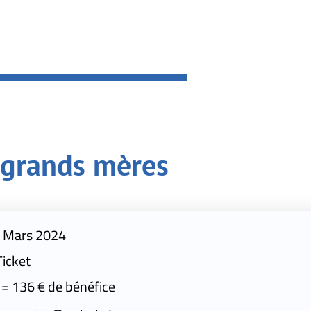
 mères
fice