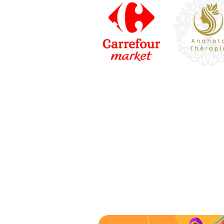

Tomb